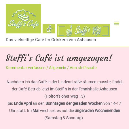
Zum
Inhalt
springen
Haup
Das vielseitige Café Im Ortskern von Ashausen
Steffi’s Café ist umgezogen!
Kommentar verfassen
/
Allgemein
/ Von
steffiscafe
Nachdem ich das Café in der Lindenstraße räumen musste, findet
der Café-Betrieb jetzt im Steffi’s in der Tennishalle Ashausen
(Holtorfsloher Weg 13)
bis
Ende April
an den
Sonntagen der geraden Wochen
von 14-17
Uhr statt. Im
Mai
wechselt es auf die
ungeraden Wochenenden
(Samstag & Sonntag) .