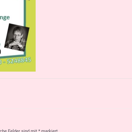
iche Felder sind mit
*
markiert