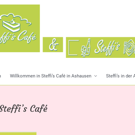
n
Willkommen in Steffi’s Café in Ashausen
Steffi’s in de
teffi’s Café