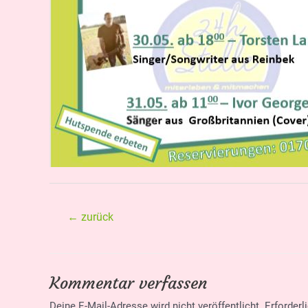
Beitragsnavigation
←
zurück
Kommentar verfassen
Deine E-Mail-Adresse wird nicht veröffentlicht.
Erforderl