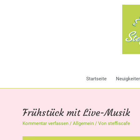
Zum
Inhalt
springen
Startseite
Neuigkeite
Frühstück mit Live-Musik
Kommentar verfassen
/
Allgemein
/ Von
steffiscafe